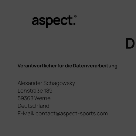
Zum
Inhalt
springen
D
Verantwortlicher für die Datenverarbeitung
Alexander Schagowsky
Lohstraße 189
59368 Werne
Deutschland
E-Mail:
contact@aspect-sports.com