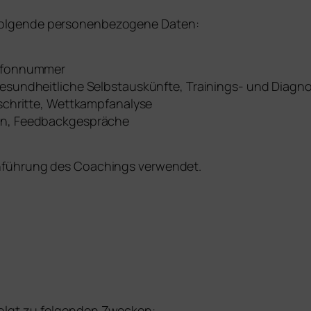
 folgende personenbezogene Daten:
lefonnummer
 gesundheitliche Selbstauskünfte, Trainings- und Diag
tschritte, Wettkampfanalyse
zen, Feedbackgespräche
chführung des Coachings verwendet.
olgt zu folgenden Zwecken: