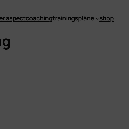
er aspect
coaching
trainingspläne
shop
ng